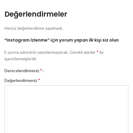
Açıklamaya post linkini
Açıklamaya kullanıcı adınızı
eklemeniz zorunludur.
yada Instagram profil linkinizi
Değerlendirmeler
eklemeniz zorunludur.
%100 Türk takipçidir ve gerçek
takipçilerdir.
%100 Türk takipçidir ve gerçek
Henüz değerlendirme yapılmadı.
takipçilerdir.
Düşme yaşanabilir.
Düşme olabilir.
“Instagram İzlenme” için yorum yapan ilk kişi siz olun
Şifre vs istenmez.
1 Gün içerisinde tüm takipçiler
1 Gün içerisinde tüm takipçiler
*
E-posta adresiniz yayınlanmayacak.
Gerekli alanlar
ile
gönderilir.
gönderilir.
işaretlenmişlerdir
*
Derecelendirmeniz
*
Değerlendirmeniz