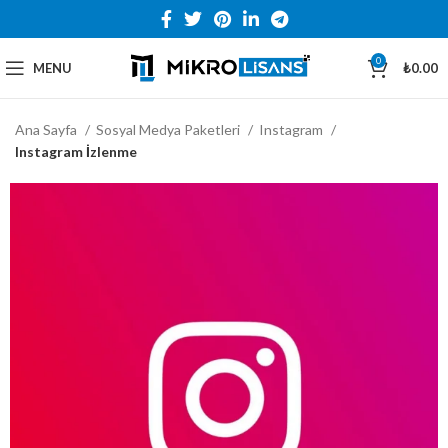
0
MENU
₺
0.00
Ana Sayfa
Sosyal Medya Paketleri
Instagram
Instagram İzlenme