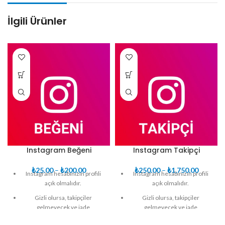
İlgili Ürünler
Instagram Beğeni
Instagram Takipçi
Fiyat
Fiyat
₺
25.00
–
₺
200.00
₺
250.00
–
₺
1,750.00
Instagram hesabınızın profili
Instagram hesabınızın profili
aralığı:
aralığı:
açık olmalıdır.
açık olmalıdır.
₺25.00
₺250.00
Gizli olursa, takipçiler
-
Gizli olursa, takipçiler
-
gelmeyecek ve iade
₺200.00
gelmeyecek ve iade
₺1,750.
edilmeyecektir.
edilmeyecektir.