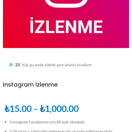
23
Kişi şu anda sizinle aynı ürünü inceliyor
Instagram İzlenme
Fiyat
₺
15.00
–
₺
1,000.00
aralığı:
Instagram hesabınızın profili açık olmalıdır.
₺15.00
Gizli olursa, takipçiler gelmeyecek ve iade edilmeyecektir.