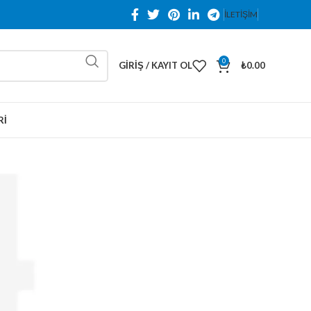
İLETİŞİM
0
GIRIŞ / KAYIT OL
₺
0.00
RI