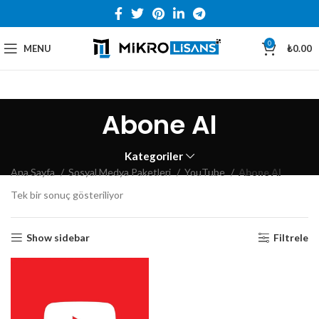
0
MENU
₺
0.00
Abone Al
Kategoriler
Ana Sayfa
Sosyal Medya Paketleri
YouTube
Abone Al
Tek bir sonuç gösteriliyor
Show sidebar
Filtrele