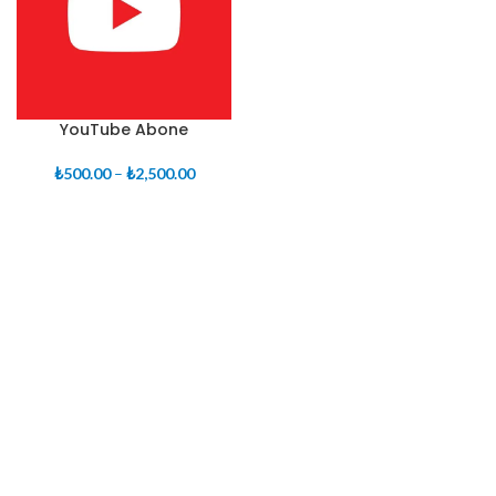
YouTube Abone
Fiyat
₺
500.00
–
₺
2,500.00
aralığı:
₺500.00
-
₺2,500.00