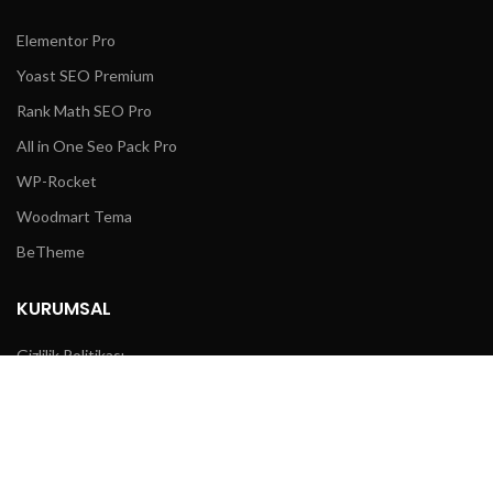
Elementor Pro
Yoast SEO Premium
Rank Math SEO Pro
All in One Seo Pack Pro
WP-Rocket
Woodmart Tema
BeTheme
KURUMSAL
Gizlilik Politikası
Sıkça Sorulanlar
İade ve Değişim Koşulları
Mesafeli Satış Sözleşmeis