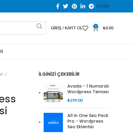
İLETİŞİM
0
GIRIŞ / KAYIT OL
₺
0.00
RI
İLGINIZI ÇEKEBILIR
ri
Avada - 1 Numaralı
Wordpress Teması
ess
₺
199.00
si
All in One Seo Pack
Pro - Wordpress
Seo Eklentisi