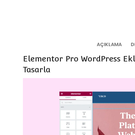
Wordpress Site Tasarlama Aracı
Wordpress'
Hayal edin ve kod kullanmadan
Tic
sitenizi tasarlayın
Hızlı ve
En Uygun Fiyat
E-Ticar
Lisans : GPL
barınd
AÇIKLAMA
D
En Uy
Elementor Pro WordPress Ekle
Tasarla