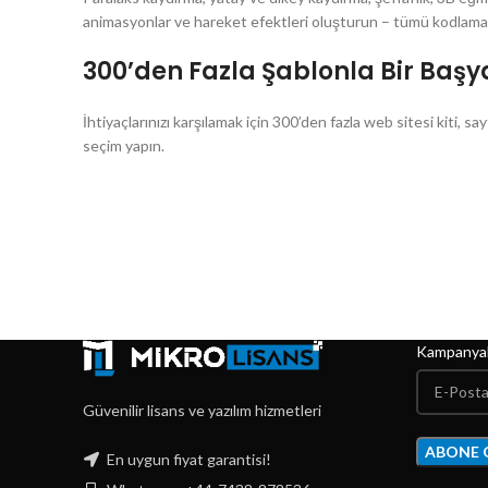
animasyonlar ve hareket efektleri oluşturun – tümü kodlam
300’den Fazla Şablonla Bir Başy
İhtiyaçlarınızı karşılamak için 300’den fazla web sitesi kiti, s
seçim yapın.
Kampanyal
Güvenilir lisans ve yazılım hizmetleri
En uygun fiyat garantisi!