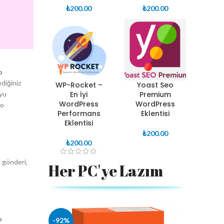
₺
200.00
₺
200.00
o
ediğiniz
WP-Rocket –
Yoast Seo
En İyi
Premium
’yu
WordPress
WordPress
ro
Performans
Eklentisi
Eklentisi
₺
200.00
₺
200.00
k gönderi,
Her PC'ye Lazım
a
-92%