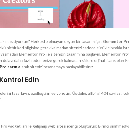
pmak mı istiyorsun? Herkeste olmayan özgün bir tasarım için
Elementor Pr
nkü hiçbir kod bilgisine gerek kalmadan sitenizi sadece sürükle bırakla ist
od yazmadan Elementor Pro ile sitenizin tasarımına başlayın. Elementor Pro
dolayı daha fazla ödemenize gerek kalmadan sizlere orjinal lisans olan P
Pro satın al
arak sitenizi tasarlamaya başlayabilirsiniz.
Kontrol Edin
ni tasarlayın, özelleştirin ve yönetin: Üstbilgi, altbilgi, 404 sayfası, te
.
Pro widget’ları ile gelişmiş web sitesi içeriği oluşturun: Birinci sınıf medy