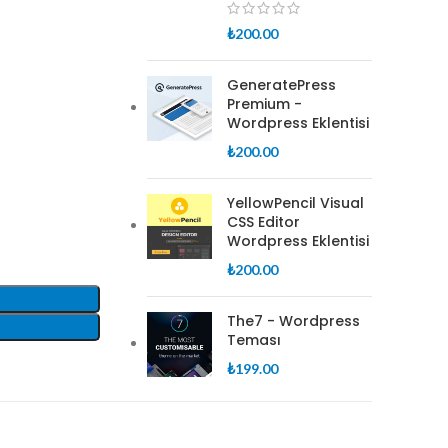
₺
200.00
GeneratePress
Premium -
Wordpress Eklentisi
₺
200.00
YellowPencil Visual
CSS Editor
Wordpress Eklentisi
₺
200.00
The7 - Wordpress
Teması
₺
199.00