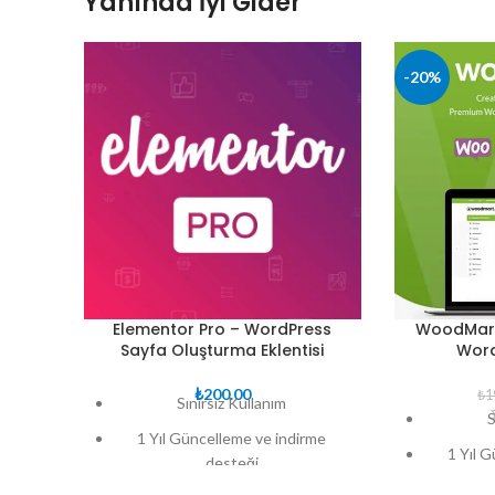
Yanında İyi Gider
-20%
Elementor Pro – WordPress
WoodMar
Sayfa Oluşturma Eklentisi
Word
₺
200.00
₺
1
Sınırsız Kullanım
S
1 Yıl Güncelleme ve indirme
1 Yıl 
desteği