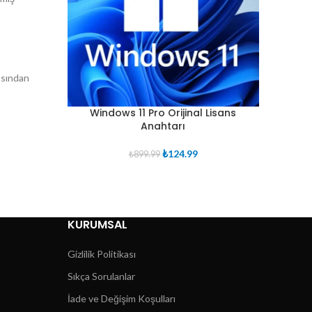
rasından
Windows 11 Pro Orijinal Lisans
Anahtarı
Orijinal
Şu
₺
124.99
₺
899.99
fiyat:
andaki
₺899.99.
fiyat:
₺124.99.
KURUMSAL
Gizlilik Politikası
Sıkça Sorulanlar
İade ve Değişim Koşulları