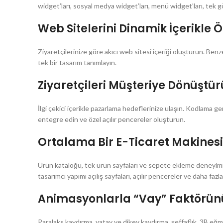
widget’ları, sosyal medya widget’ları, menü widget’ları, tek gö
Web Sitelerini Dinamik İçerikle Ö
Ziyaretçilerinize göre akıcı web sitesi içeriği oluşturun. Benze
tek bir tasarım tanımlayın.
Ziyaretçileri Müşteriye Dönüştü
İlgi çekici içerikle pazarlama hedeflerinize ulaşın. Kodlama 
entegre edin ve özel açılır pencereler oluşturun.
Ortalama Bir E-Ticaret Makines
Ürün kataloğu, tek ürün sayfaları ve sepete ekleme deneyimi 
tasarımcı yapımı açılış sayfaları, açılır pencereler ve daha fazla
Animasyonlarla “Vay” Faktörün
Paralaks kaydırma, yatay ve dikey kaydırma, şeffaflık, 3B eğm