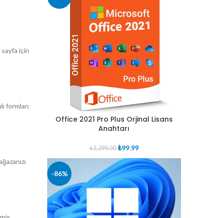
 sayfa için
ı formları
Office 2021 Pro Plus Orjinal Lisans
Anahtarı
Orijinal
Şu
₺
99.99
₺
1,299.00
fiyat:
andaki
ağazanızı
₺1,299.00.
fiyat:
-86%
₺99.99.
şmiş