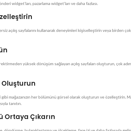
nderi widget’ları, pazarlama widget’ları ve daha fazlası.
zelleştirin
rsiz açılış sayfalarını kullanarak deneyimleri kişiselleştirin veya birden çok
rün
gerektirmeden yüksek dönüşüm sağlayan açılış sayfaları oluşturun, çok adıml
i Oluşturun
gibi mağazanızın her bölümünü görsel olarak oluşturun ve özelleştirin. M
sıyla tanıtın.
ü Ortaya Çıkarın
e, döndürme, bulanıklaştırma ve ölçekleme, fare izi ve daha fazlasıyla geli