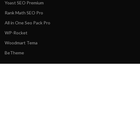
Yoast SEO Premium
Rank Math SEO Pro
All in One Seo Pack Pro
WP-Rocket
Woodmart Tema
BeTheme
KURUMSAL
Gizlilik Politikası
Sıkça Sorulanlar
İade ve Değişim Koşulları
Mesafeli Satış Sözleşmeis
İletişim
Mikro Lisans
2021 Tüm Hakları Saklıdır.