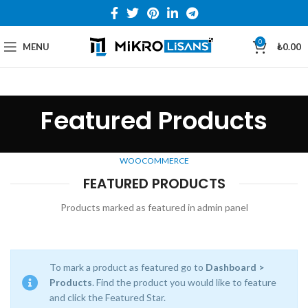
0
MENU
₺
0.00
Featured Products
WOOCOMMERCE
FEATURED PRODUCTS
Products marked as featured in admin panel
To mark a product as featured go to
Dashboard >
Products
. Find the product you would like to feature
and click the Featured Star.