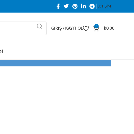
İLETİŞİM
0
GIRIŞ / KAYIT OL
₺
0.00
RI