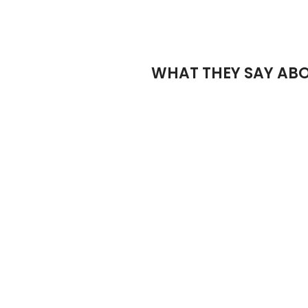
WHAT THEY SAY ABO
Imperdiet a in a magna cursus tristique sed eros sed scel
gravida non fusce maecenas adipiscing suspendisse netus
susp.
Colombo Nicomede
Happy Cu