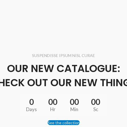
SUSPENDISSE IPSUM NISL CURAE
OUR NEW CATALOGUE:
HECK OUT OUR NEW THIN
0
00
00
00
Days
Hr
Min
Sc
See the collection