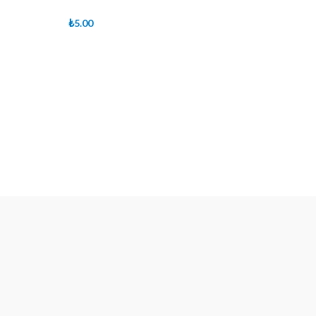
₺
5.00
Devamını Oku