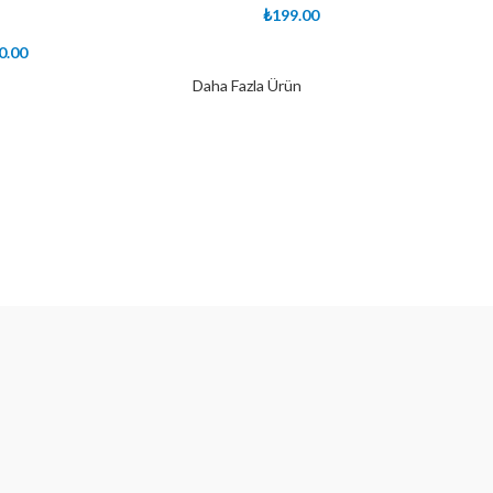
₺
199.00
Devamını Oku
jinal
Şu
0.00
at:
andaki
e
Daha Fazla Ürün
99.00.
fiyat:
₺90.00.