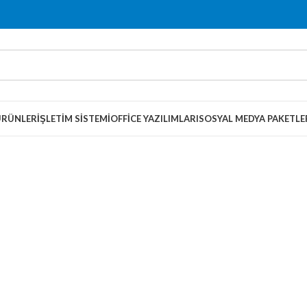
ÜRÜNLER
İŞLETIM SISTEMI
OFFICE YAZILIMLARI
SOSYAL MEDYA PAKETLE