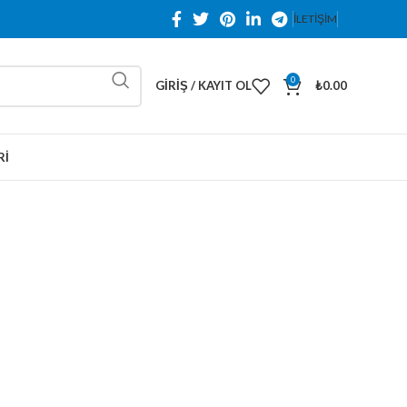
İLETİŞİM
0
GIRIŞ / KAYIT OL
₺
0.00
RI