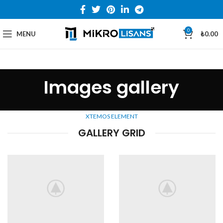
0
MENU
₺
0.00
Images gallery
XTEMOS ELEMENT
GALLERY GRID