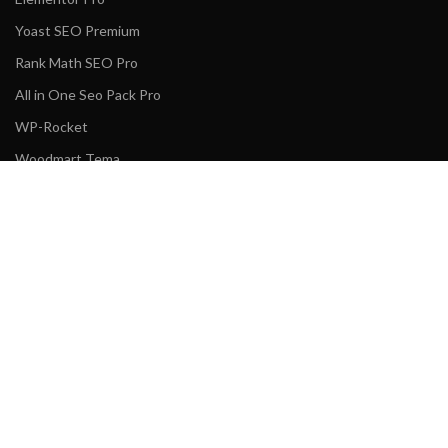
Yoast SEO Premium
Rank Math SEO Pro
All in One Seo Pack Pro
WP-Rocket
Woodmart Tema
BeTheme
KURUMSAL
Gizlilik Politikası
Sıkça Sorulanlar
İade ve Değişim Koşulları
Mesafeli Satış Sözleşmeis
İletişim