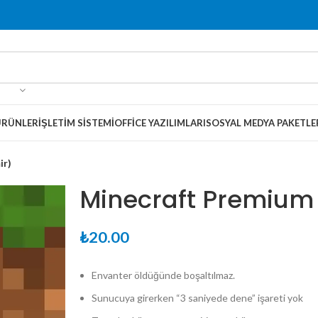
ÜRÜNLER
İŞLETIM SISTEMI
OFFICE YAZILIMLARI
SOSYAL MEDYA PAKETLE
ir)
Minecraft Premium
₺
20.00
Envanter öldüğünde boşaltılmaz.
Sunucuya girerken “3 saniyede dene” işareti yok