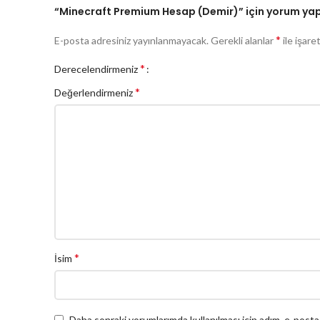
“Minecraft Premium Hesap (Demir)” için yorum yapan
Yabancı lisanslı sunucularda oynama
*
E-posta adresiniz yayınlanmayacak.
Gerekli alanlar
ile işare
Sunucularda ilginç modları oynatma
*
Derecelendirmeniz
*
Değerlendirmeniz
*
İsim
Daha sonraki yorumlarımda kullanılması için adım, e-posta