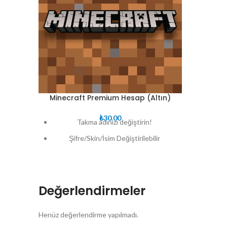
Minecraft Premium Hesap (Altın)
₺
30.00
Takma adınızı değiştirin!
Şifre/Skin/İsim Değiştirilebilir
Güvenlik sorusu belirlenmedi!
Envanter öldüğünde boşaltılmaz.
Sunucuya girerken "3 saniyede dene"
Değerlendirmeler
işareti yok
Tam olsa bile sunucuda oturum açma
Henüz değerlendirme yapılmadı.
yeteneği