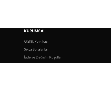
KURUMSAL
Gizlilik Politikası
Sıkça Sorulanlar
İade ve Değişim Koşulları
Mesafeli Satış Sözleşmeis
İletişim