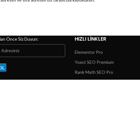
HIZLI LINKLER
arı Önce Siz Duyun:
Elementor Pro
Yoast SEO Premium
Rank Math SEO Pro
All in One Seo Pack Pro
WP-Rocket
Woodmart Tema
BeTheme