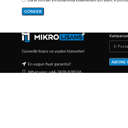
Kampanyal
Güvenilir lisans ve yazılım hizmetleri
En uygun fiyat garantisi!
Whatsapp: +44-7438-878536
E-Mail:
siparis@mikrolisans.com
Mikro Lisans
2021 Tüm Hakları Saklıdır.