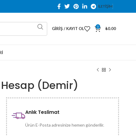
İLETİŞİM
0
GIRIŞ / KAYIT OL
₺
0.00
RI
 Hesap (Demir)
Anlık Teslimat
Ürün E-Posta adresinize hemen gönderilir.