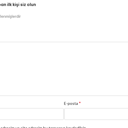
 ilk kişi siz olun
tlenmişlerdir
*
E-posta
 adresim ve site adresim bu tarayıcıya kaydedilsin.