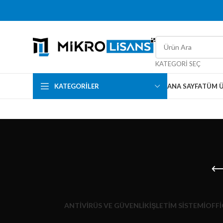
KATEGORI SEÇ
KATEGORILER
ANA SAYFA
TÜM 
ANTIVIRÜS VE GÜVENLIK
İŞLETIM SISTEMI
OFFI