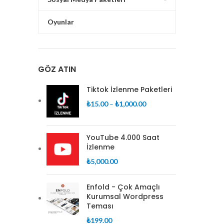
Oyunlar
GÖZ ATIN
Tiktok İzlenme Paketleri
Fiyat
₺
15.00
–
₺
1,000.00
aralığı:
₺15.00
-
YouTube 4.000 Saat
İzlenme
₺1,000.00
₺
5,000.00
Enfold - Çok Amaçlı
Kurumsal Wordpress
Teması
₺
199.00