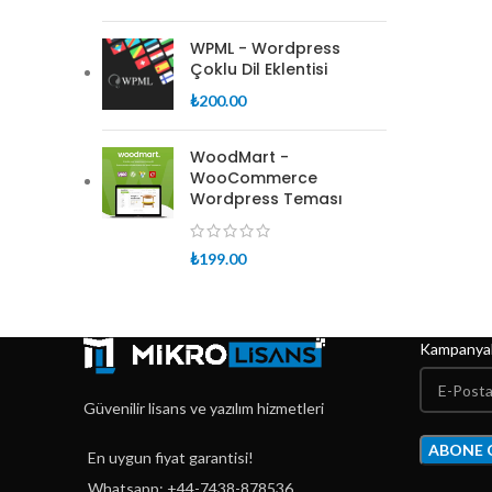
WPML - Wordpress
Çoklu Dil Eklentisi
₺
200.00
WoodMart -
WooCommerce
Wordpress Teması
₺
199.00
Kampanyal
Güvenilir lisans ve yazılım hizmetleri
En uygun fiyat garantisi!
Whatsapp: +44-7438-878536