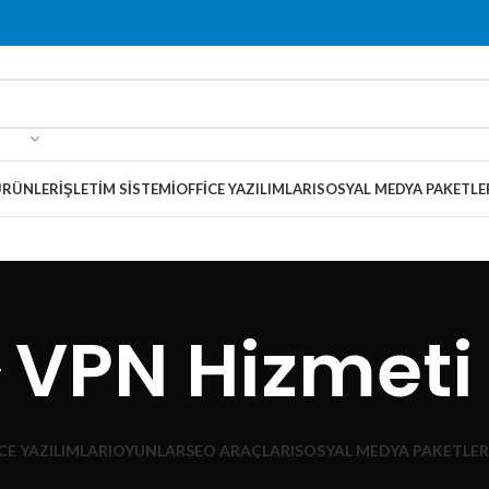
ÜRÜNLER
İŞLETIM SISTEMI
OFFICE YAZILIMLARI
SOSYAL MEDYA PAKETLE
VPN Hizmeti
CE YAZILIMLARI
OYUNLAR
SEO ARAÇLARI
SOSYAL MEDYA PAKETLER