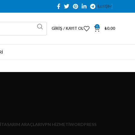
İLETİŞİM
0
GIRIŞ / KAYIT OL
₺
0.00
RI
I
TASARIM ARAÇLARI
VPN HIZMETI
WORDPRESS