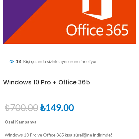
18
Kişi şu anda sizinle aynı ürünü inceliyor
Windows 10 Pro + Office 365
Orijinal
Şu
₺
700.00
₺
149.00
fiyat:
andaki
Özel Kampanya
₺700.00.
fiyat:
₺149.00.
Windows 10 Pro ve Office 365 kısa süreliğine indirimde!