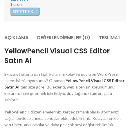
₺199.00.
fiyat:
1 ürün
₺159.20.
SEPETE EKLE
AÇIKLAMA
DEĞERLENDIRMELER (0)
TESLİMAT
YellowPencil Visual CSS Editor
Satın Al
E-ticaret siteniz için hızlı, kullanımı kolay ve güçlü bir WordPress
eklentisi mi arıyorsunuz? O zaman
YellowPencil Visual CSS Editor
Satın Al
tam size göre! Bu eklenti, web sitenizin görünümünü
kusursuz hale getirmek için ihtiyaç duyduğunuz tüm araçlara
sahiptir.
YellowPencil
, düzenlemelerinizi gerçek zamanlı olarak görmenizi
sağlar, böylece anında sonuçlar elde edebilirsiniz. Kolayca renkler,
yazı tipleri, arka planlar ve daha pek çok şeyi değiştirebilirsiniz.