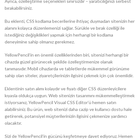
Ayrıca, özelleştirme seçenekleri sınırsızdır – yaratıcılığınızı serbest
bırakabilirsiniz.
Bu eklenti, CSS kodlama becerilerine ihtiyaç duymadan sitenizin her
alanını kolayca düzenlemenizi sağlar. Sürükle ve bırak özelliği ile
istediğiniz değişiklikleri yapmak için herhangi bir kodlama
deneyimine sahip olmanız gerekmez.
YellowPencil’in en önemli özelliklerinden biri, sitenizi herhangi bir
cihazda güzel görünecek şekilde özelleştirmenize olanak
tanımasıdır. Mobil cihazlarda ve tabletlerde mükemmel görünüme
sahip olan siteler, ziyaretçilerinizin ilgisini çekmek için çok önemlidir.
Eklentinin satın alımı kolaydır ve fiyatı diğer CSS düzenleyicilere
kıyasla oldukça uygun. Web sitenizin tasarımını mükemmelleştirmek
istiyorsanız, YellowPencil Visual CSS Editor’ü hemen satın
alabilirsiniz. Bu ürün, web sitenizi daha cazip ve kullanıcı dostu hale
getirerek, potansiyel müşterilerinizin ilgisini çekmenize yardımcı
olacaktır.
Sizi de YellowPencil’in gücünü keşfetmeye davet ediyoruz. Hemen