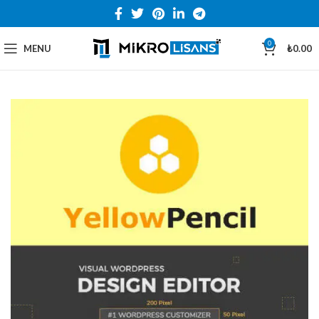
0
MENU
₺
0.00